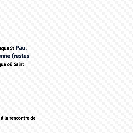
Paul
rqua St
nne (restes
ique où Saint
 à la rencontre
de