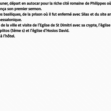
euner, départ en autocar pour la riche cité romaine de
Philippes
où
onça son premier sermon.
es basiliques, de la
prison où il fut enfermé avec
Silas
et du site a
hessalonique
.
 la ville et visite de l’Eglise de
St Dimitri
avec sa crypte, l’églis
opiitos
(5ème s) et l’église d’
Hosios David
.
à l’hôtel.