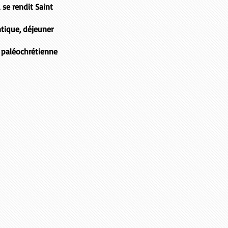
 se rendit Saint
ntique, déjeuner
e
paléochrétienne