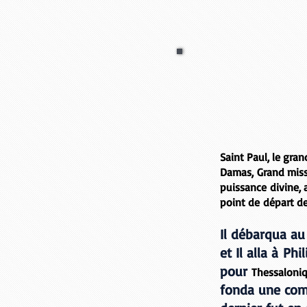
Saint Paul,
le gra
Damas, Grand missi
puissance divine,
point de départ de
Il débarqua au
et Il alla à
Phi
pour
Thessaloni
fonda une co