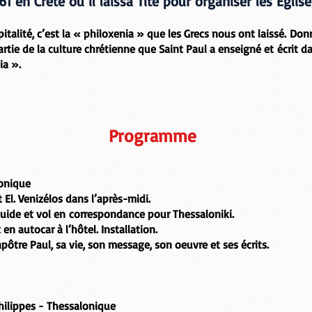
61 en Crète où il laissa Tite pour organiser les Églis
italité, c’est la « philoxenia » que les Grecs nous ont laissé. Donne
partie de la culture chrétienne que Saint Paul a enseigné et écrit da
ia ».
Programme
lonique
rt
El. Venizélos
dans l’après-midi.
 guide et vol en correspondance pour
Thessaloniki
.
t en autocar à l’hôtel. Installation.
apôtre Paul, sa vie, son message, son oeuvre et ses écrits.
hilippes - Thessalonique