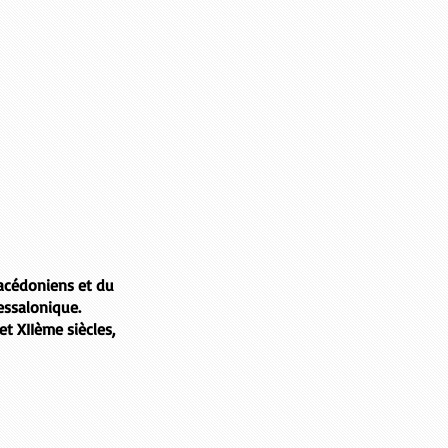
acédoniens et du
hessalonique.
et XIIème siècles
,