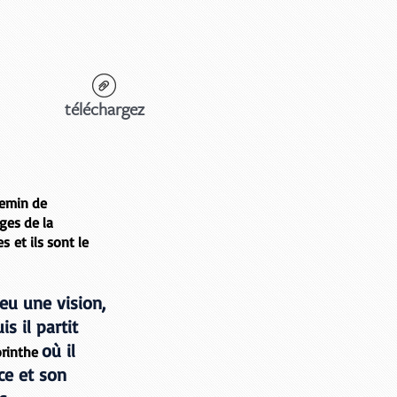
téléchargez
chemin de
ges de la
res
et ils sont le
eu une vision,
uis il partit
où il
orinthe
èce et son