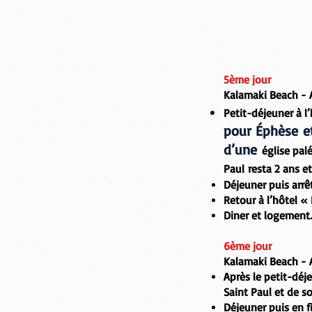
5ème jour
Kalamaki Beach - 
Petit-déjeuner à l
pour Éphèse e
d’une
église pal
Paul
resta 2 ans e
Déjeuner puis arrê
Retour à l’hôtel «
Diner et logement
6ème jour
Kalamaki Beach -
Après le petit-déj
Saint Paul et de s
Déjeuner puis en f