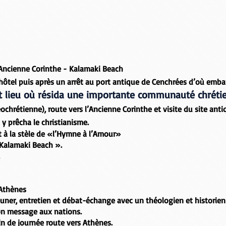
Ancienne Corinthe - Kalamaki Beach
’hôtel puis après un arrêt au port antique de
Cenchrées
d’où emba
t lieu où résida une importante communauté chrétie
éochrétienne), route vers
l’Ancienne Corinthe
et visite du site ant
t y prêcha le christianisme.
t à la
stèle de «l’Hymne à l’Amour»
 Kalamaki Beach ».
.
 Athènes
euner, entretien et débat-échange avec un théologien et historien
on message aux nations.
in de journée route vers Athènes.