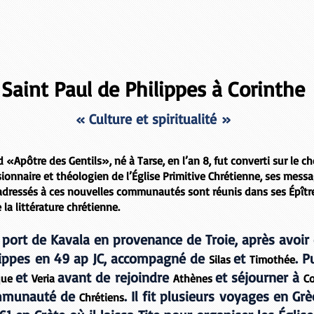
Saint Paul de Philippes à Corinthe
« Culture et spiritualité »
nd
«Apôtre des Gentils»
, né à Tarse, en l’an 8, fut converti sur le 
onnaire et théologien de l’Église Primitive Chrétienne, ses messa
 adressés à ces nouvelles communautés sont réunis dans ses
Épît
 la littérature chrétienne.
 port de Kavala en provenance de Troie, après avoir 
lippes
en 49 ap JC, accompagné de
et
. P
Silas
Timothée
et
avant de rejoindre
et séjourner à
que
Veria
Athènes
C
mmunauté de
. Il fit plusieurs voyages en Gr
Chrétiens