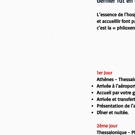
dernier fut en 
L’essence de l’hosp
et accueillir font 
c’est la « philoxen
1er Jour
Athènes -
Thessa
Arrivée à l’aéropo
Accueil par votre
Arrivée et transfer
Présentation de l’
Dîner et nuitée.
2ème jour
Thessalonique - P