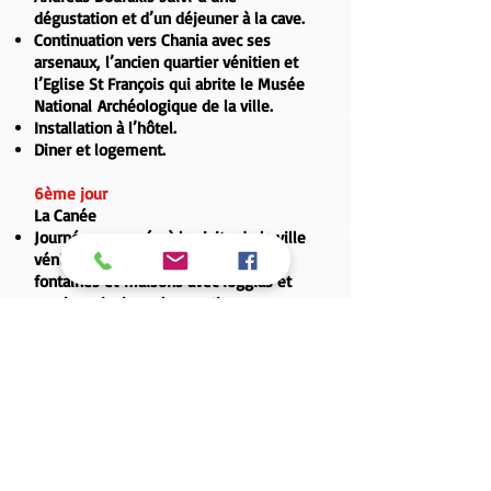
dégustation et d’un déjeuner à la cave.
Continuation vers
Chania
avec ses
arsenaux, l’ancien quartier vénitien et
l’
Eglise St François
qui abrite le
Musée
National Archéologique
de la ville.
Installation à l’hôtel.
Diner et logement.
6ème jour
La Canée
Journée consacrée à la visite de la ville
vénitienne de
La Canée
aux belles
fontaines et maisons avec loggias et
porches ainsi que les vestiges
ottomans, une promenade dans
le marché couvert puis visite du
musée.
Départ ensuite pour le déjeuner dans un
village sur
la pointe d’Akrotiri
puis la
visite des
monastères d’Agia Triada et
de Gouvernetou
.
Retour vers La Canée.