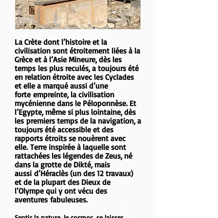
La
Crète
dont l’histoire et la
civilisation sont étroitement liées à la
Grèce et à l’Asie Mineure, dès les
temps les plus reculés, a toujours été
en relation étroite avec les Cyclades
et elle a marqué aussi d’une
forte empreinte, la civilisation
mycénienne dans le Péloponnèse. Et
l’Egypte, même si plus lointaine, dès
les premiers temps de la navigation, a
toujours été accessible et des
rapports étroits se nouèrent avec
elle. Terre inspirée à laquelle sont
rattachées les légendes de
Zeus
, né
dans la grotte de Dikté, mais
aussi
d’Héraclès
(un des 12 travaux)
et de la plupart des
Dieux de
l’Olympe
qui y ont vécu des
aventures fabuleuses.
Sentir la nature, le cosmos, se laisser