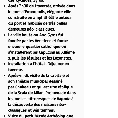
des
Cyclades, Syros.
Après 3h30 de traversée, arrivée dans
le port
d’Ermoupolis
, élégante ville
construite en amphithéâtre autour
du port et
habillée de très belles
demeures néo-classiques.
La ville haute ou
Ano Syros
fut
fondée par les
Vénitiens
et forme
encore le quartier catholique où
s’installèrent les
Capucins au XIIIème
s. puis les Jésuites et les Lazaristes.
Installation à l’hôtel . Déjeuner en
taverne.
Après-midi, visite de la capitale et
son
théâtre municipal dessiné
par Chabeau
et qui est une réplique
de la
Scala de Milan
. Promenade dans
les ruelles pittoresques de
Vaporia
à
la découverte des maisons néo-
classiques et vénitiennes.
Visite du petit
Musée Archéologique