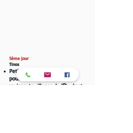
5ème jour
Tinos
Petit-déjeuner puis départ
pour la découverte des
ravissants villages de l’île dont
,
(village des
Kardiani
Isternia, Pyrgos
sculpteurs).
Après le déjeuner visite de
Tarabados
connu pour ses
pigeonniers merveilleusement
bien travaillés.