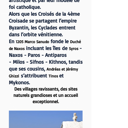
artistique et par leur modèle de
foi catholique.
Alors que les Croisés de la 4ème
Croisade se partagent l’empire
Byzantin, les Cyclades entrent
dans l’orbite vénitienne.
En
fonde le
1205 Marco Sanudo
Duché
incluant les îles de
-
de Naxos
Syros
Naxos - Paros - Antiparos
- Milos - Sifnos - Kithnos, tandis
que ses cousins,
Andréas et Jérémy
s’attribuent
et
Ghizzi
Tinos
Mykonos.
Des villages ravissants, des sites
naturels grandioses et un accueil
exceptionnel.